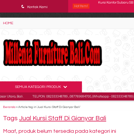
YAaeWuv2RsGbOwuZgZlc8h4BFLalfipDwjoYbe6ufm4
q
Hot Item!
Kursi Kantor ICHIKO Orio
Kontak Kami
Kursi Kantor Astrovis AV
HOME
Kursi Kantor Chairman 
Kursi Direktur Verona 
Kursi Kantor Staff Ver
Kursi Kantor SAVELLO P
Kursi Kantor Direktur 
SEMUA KATEGORI PRODUK
Kursi Kantor Subaru SB
a, Bali .
TELPON : 082333348789 , 087769684700, (Whatsapp - 082333348789)
E
Beranda
»
Article tag in 'Jual Kursi Staff Di Gianyar Bali'
Tags
Jual Kursi Staff Di Gianyar Bali
Maaf, produk belum tersedia pada kategori ini