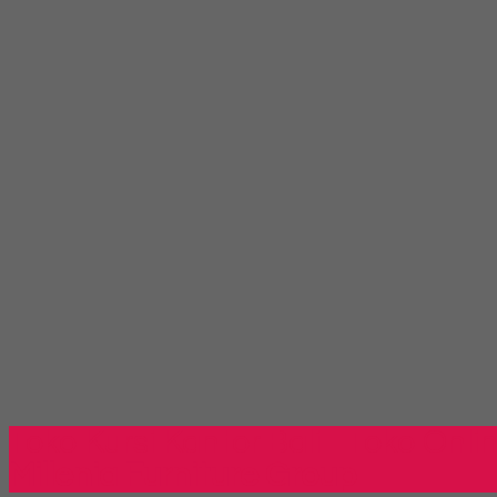
Toko Kursi Kantor Bali - Toko Onli
Millenia Furniture Group