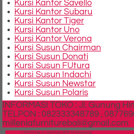
Kursi Kantor Savello
Kursi Kantor Subaru
Kursi Kantor Tiger
Kursi Kantor Uno
Kursi Kantor Verona
Kursi Susun Chairman
Kursi Susun Donati
Kursi Susun FUtura
Kursi Susun Indachi
Kursi Susun Newstar
Kursi Susun Polaris
INFORMASI TOKO : Jl. Gunung Him
TELPON : 082333348789 , 087769
milleniafurniturebali@gmail.com
Beranda
»
Article tag in 'Jual Kursi Staff Di Gegelang'