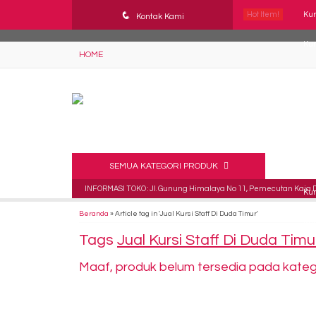
YAaeWuv2RsGbOwuZgZlc8h4BFLalfipDwjoYbe6ufm4
q
Hot Item!
Kur
Kontak Kami
Kur
HOME
Kur
Kur
Kur
Kur
SEMUA KATEGORI PRODUK
INFORMASI TOKO : Jl. Gunung Himalaya No 11, Pemecutan Kaja De
Kur
Beranda
»
Article tag in 'Jual Kursi Staff Di Duda Timur'
Kur
Tags
Jual Kursi Staff Di Duda Timu
Maaf, produk belum tersedia pada kategor