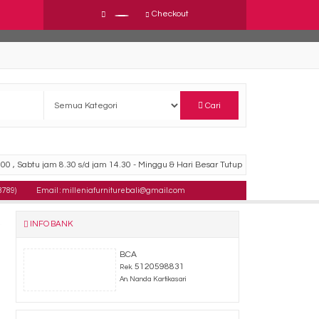
Checkout
Cari
00 , Sabtu jam 8.30 s/d jam 14.30 - Minggu & Hari Besar Tutup
8789)
Email : milleniafurniturebali@gmail.com
INFO BANK
BCA
5120598831
Rek.
An. Nanda Kartikasari