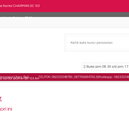
si Kantor CHAIRMAN DC 103
si Kantor Subaru ES 60
si Kantor DONATI Vitor 1 AL TC
si Kantor Staff SAVELLO Senza GT1
si Kantor DONATI Veeten-S 1 AL
si Kantor Subaru ES 30
Buka jam 08.30 s/d jam 17.
npasar Utara, Bali .
TELPON : 082333348789 , 087769684700, (Whatsapp - 08233334
si kantor Brother BR 103 AH
si Kantor Tiger T-905
r
i ini