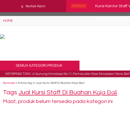
YAaeWuv2RsGbOwuZgZlc8h4BFLalfipDwjoYbe6ufm4
q
Kursi Kantor Staff
Kontak Kami
Hot Item!
Kursi Kantor Polari
HOME
Kursi Kantor Chai
Kursi Kantor Indac
Kursi Kantor Chai
SEMUA KATEGORI PRODUK
Kursi Direktur Ka
INFORMASI TOKO : Jl. Gunung Himalaya No 11, Pemecutan Kaja Denpasar Utara, Bali 
Kursi Kantor Polari
Beranda
»
Article tag in 'Jual Kursi Staff Di Buahan Kaja Bali'
Tags
Jual Kursi Staff Di Buahan Kaja Bali
Kursi Kantor Suba
Maaf, produk belum tersedia pada kategori ini