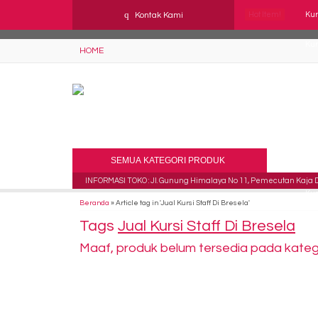
YAaeWuv2RsGbOwuZgZlc8h4BFLalfipDwjoYbe6ufm4
q
Kontak Kami
Hot Item!
Kur
Kur
HOME
Kur
Kur
Kur
SEMUA KATEGORI PRODUK
Kur
INFORMASI TOKO : Jl. Gunung Himalaya No 11, Pemecutan Kaja De
Kur
Beranda
»
Article tag in 'Jual Kursi Staff Di Bresela'
Tags
Jual Kursi Staff Di Bresela
Kur
Maaf, produk belum tersedia pada kategor