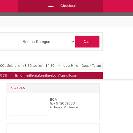
Checkout
Cari
00 , Sabtu jam 8.30 s/d jam 14.30 - Minggu & Hari Besar Tutup
8789)
Email : milleniafurniturebali@gmail.com
INFO BANK
BCA
5120598831
Rek.
An. Nanda Kartikasari