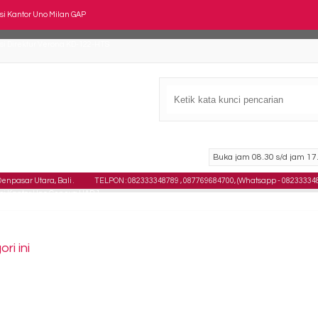
si Kantor Uno Milan GAP
si Direktur Verona KD-122-HTS
si Kantor Direktur SAVELLO Saphire HA
si Susun Futura FTR 406
si Staff Tiger T 506 SB A
Buka jam 08.30 s/d jam 17.
si Kantor Subaru SB 406
npasar Utara, Bali .
TELPON : 082333348789 , 087769684700, (Whatsapp - 08233334
si Kantor Uno Geneva HAP 1
si Staff Tiger T 201 HA
i ini