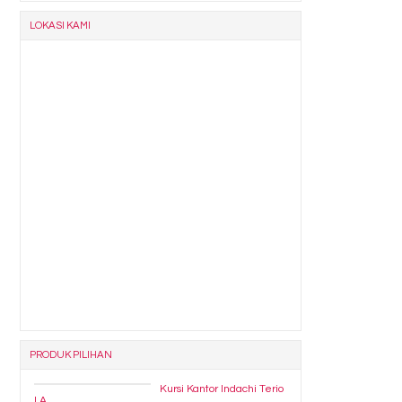
LOKASI KAMI
PRODUK PILIHAN
Kursi Kantor Indachi Terio
I A....