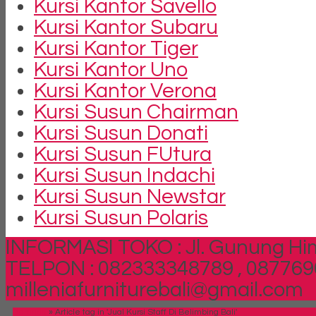
Kursi Kantor Savello
Kursi Kantor Subaru
Kursi Kantor Tiger
Kursi Kantor Uno
Kursi Kantor Verona
Kursi Susun Chairman
Kursi Susun Donati
Kursi Susun FUtura
Kursi Susun Indachi
Kursi Susun Newstar
Kursi Susun Polaris
INFORMASI TOKO : Jl. Gunung Him
TELPON : 082333348789 , 087769
milleniafurniturebali@gmail.com
Beranda
»
Article tag in 'Jual Kursi Staff Di Belimbing Bali'