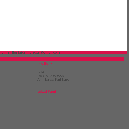
ail : milleniafurniturebali@gmail.com
Info Bank
BCA
Rek.
5120598831
An. Nanda Kartikasari
Lokasi Kami