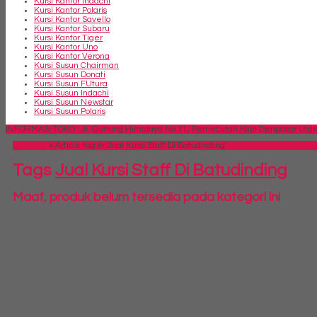
Kursi Kantor Indachi
Kursi Kantor Polaris
Kursi Kantor Savello
Kursi Kantor Subaru
Kursi Kantor Tiger
Kursi Kantor Uno
Kursi Kantor Verona
Kursi Susun Chairman
Kursi Susun Donati
Kursi Susun FUtura
Kursi Susun Indachi
Kursi Susun Newstar
Kursi Susun Polaris
INFORMASI TOKO : Jl. Gunung Himalaya No 11, Pemecutan Kaja Denpasar Utara,
Beranda
»
Article tag in 'Jual Kursi Staff Di Batudinding'
SID
Tags
Jual Kursi Staff Di Batudinding
Maaf, produk belum tersedia pada kategori ini