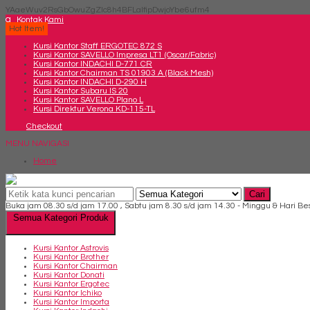
YAaeWuv2RsGbOwuZgZlc8h4BFLalfipDwjoYbe6ufm4
q
Kontak Kami
Hot Item!
Kursi Kantor Staff ERGOTEC 872 S
Kursi Kantor SAVELLO Impresa LT1 (Oscar/Fabric)
Kursi Kantor INDACHI D-771 CR
Kursi Kantor Chairman TS 01903 A (Black Mesh)
Kursi Kantor INDACHI D-290 H
Kursi Kantor Subaru IS 20
Kursi Kantor SAVELLO Plano L
Kursi Direktur Verona KD-115-TL
Checkout
MENU NAVIGASI
Home
Cari
Buka jam 08.30 s/d jam 17.00 , Sabtu jam 8.30 s/d jam 14.30 - Minggu & Hari Be
Semua Kategori Produk
Kursi Kantor Astrovis
Kursi Kantor Brother
Kursi Kantor Chairman
Kursi Kantor Donati
Kursi Kantor Ergotec
Kursi Kantor Ichiko
Kursi Kantor Importa