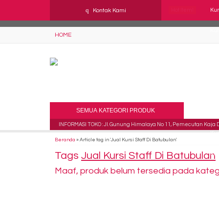
YAaeWuv2RsGbOwuZgZlc8h4BFLalfipDwjoYbe6ufm4
q
Kontak Kami
Hot Item!
Kur
Kur
HOME
Kur
Kur
Kur
SEMUA KATEGORI PRODUK
Kur
INFORMASI TOKO : Jl. Gunung Himalaya No 11, Pemecutan Kaja De
Kur
Beranda
»
Article tag in 'Jual Kursi Staff Di Batubulan'
Tags
Jual Kursi Staff Di Batubulan
Kur
Maaf, produk belum tersedia pada kategor