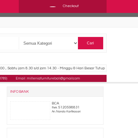
Checkout
Cari
00 , Sabtu jam 8.30 s/d jam 14.30 - Minggu & Hari Besar Tutup
8789)
Email : milleniafurniturebali@gmail.com
INFO BANK
BCA
5120598831
Rek.
An. Nanda Kartikasari