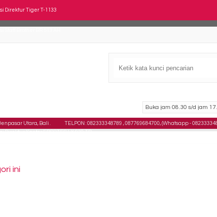
si Direktur Tiger T-1133
si Staff Brother BR 513 AH
si Kantor Polaris B 73
si Susun Futura FTR 300 CH
si Kantor DONATI Vastu 1B N HDT
Buka jam 08.30 s/d jam 17.
si Direktur Kantor ERGOTEC EC 202 L
npasar Utara, Bali .
TELPON : 082333348789 , 087769684700, (Whatsapp - 08233334
si Direktur Kantor ERGOTEC LX 930 TR
si Manager Brother BR 205 AH
i ini