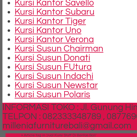
Kursi Kantor Savello
Kursi Kantor Subaru
Kursi Kantor Tiger
Kursi Kantor Uno
Kursi Kantor Verona
Kursi Susun Chairman
Kursi Susun Donati
Kursi Susun FUtura
Kursi Susun Indachi
Kursi Susun Newstar
Kursi Susun Polaris
INFORMASI TOKO : Jl. Gunung Him
TELPON : 082333348789 , 087769
milleniafurniturebali@gmail.com
Beranda
»
Article tag in 'Jual Kursi Staff Di Bantas Bali'