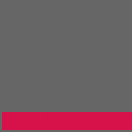
Toko Kursi Kantor Bali - Toko Onli
Millenia Furniture Group