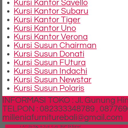
Kursi Kantor Savello
Kursi Kantor Subaru
Kursi Kantor Tiger
Kursi Kantor Uno
Kursi Kantor Verona
Kursi Susun Chairman
Kursi Susun Donati
Kursi Susun FUtura
Kursi Susun Indachi
Kursi Susun Newstar
Kursi Susun Polaris
INFORMASI TOKO : Jl. Gunung Him
TELPON : 082333348789 , 087769
milleniafurniturebali@gmail.com
Beranda
»
Article tag in 'Jual Kursi Staff Di Baluk'