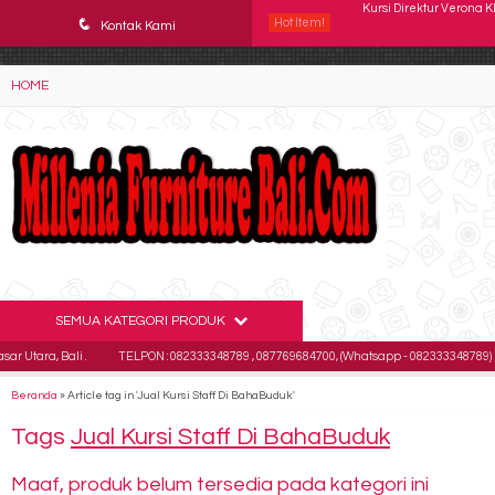
YAaeWuv2RsGbOwuZgZlc8h4BFLalfipDwjoYbe6ufm4
q
Hot Item!
Kursi Kantor INDACHI D
Kontak Kami
Kursi Susun Chairman 
HOME
Kursi Kantor Chairman T
Kursi Hadap Kantor Bro
Kursi Susun Futura FTR
Kursi Kantor SAVELLO 
Kursi Direktur CHAIRMA
SEMUA KATEGORI PRODUK
Kursi Direktur Verona 
a, Bali .
TELPON : 082333348789 , 087769684700, (Whatsapp - 082333348789)
E
Beranda
»
Article tag in 'Jual Kursi Staff Di BahaBuduk'
Tags
Jual Kursi Staff Di BahaBuduk
Maaf, produk belum tersedia pada kategori ini