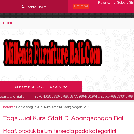
YAaeWuv2RsGbOwuZgZlc8h4BFLalfipDwjoYbe6ufm4
q
Hot Item!
Kursi Susun New Star K
Kontak Kami
Kursi Kantor Chairman S
HOME
Kursi Kantor Subaru MS
Kursi Kantor Polaris B 9
Kursi Kantor DONATI Va
Kursi Kantor Subaru Ne
Kursi Hadap Kantor Bro
SEMUA KATEGORI PRODUK
Kursi Kantor Subaru SB
ra, Bali .
TELPON : 082333348789 , 087769684700, (Whatsapp - 082333348789)
Beranda
»
Article tag in 'Jual Kursi Staff Di Abangsongan Bali'
Tags
Jual Kursi Staff Di Abangsongan Bali
Maaf, produk belum tersedia pada kategori ini