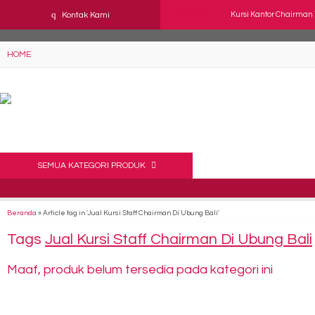
YAaeWuv2RsGbOwuZgZlc8h4BFLalfipDwjoYbe6ufm4
q
Kontak Kami
Hot Item!
Kursi Kantor Chairman 
Kursi Kantor Staff SAV
HOME
Kursi Kantor Astrovis AV
Kursi Kantor DONATI ER
Kursi Kantor Staff Vero
Kursi Hadap Kantor Bro
SEMUA KATEGORI PRODUK
Kursi Direktur Verona 
Beranda
»
Article tag in 'Jual Kursi Staff Chairman Di Ubung Bali'
Kursi Direktur Verona 
Tags
Jual Kursi Staff Chairman Di Ubung Bali
Maaf, produk belum tersedia pada kategori ini