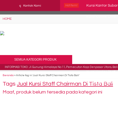
YAaeWuv2RsGbOwuZgZlc8h4BFLalfipDwjoYbe6ufm4
q
Kursi Kantor Subar
Kontak Kami
Hot Item!
Kursi Kantor Chai
HOME
Kursi Kantor Dire
Kursi Kantor Uno
Kursi Kantor Direk
SEMUA KATEGORI PRODUK
Kursi Direktur Tige
INFORMASI TOKO : Jl. Gunung Himalaya No 11, Pemecutan Kaja Denpasar Utara, Bali 
Kursi Kantor Staf
Beranda
»
Article tag in 'Jual Kursi Staff Chairman Di Tista Bali'
Tags
Jual Kursi Staff Chairman Di Tista Bali
Kursi Kantor Astro
Maaf, produk belum tersedia pada kategori ini