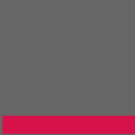
Toko Kursi Kantor Bali - Toko Onli
Millenia Furniture Group