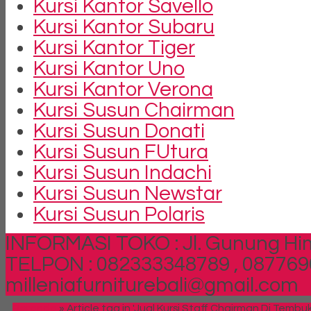
Kursi Kantor Savello
Kursi Kantor Subaru
Kursi Kantor Tiger
Kursi Kantor Uno
Kursi Kantor Verona
Kursi Susun Chairman
Kursi Susun Donati
Kursi Susun FUtura
Kursi Susun Indachi
Kursi Susun Newstar
Kursi Susun Polaris
INFORMASI TOKO : Jl. Gunung Him
TELPON : 082333348789 , 087769
milleniafurniturebali@gmail.com
Beranda
»
Article tag in 'Jual Kursi Staff Chairman Di Tembuk