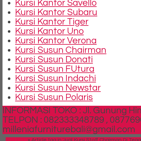
Kursi Kantor Savello
Kursi Kantor Subaru
Kursi Kantor Tiger
Kursi Kantor Uno
Kursi Kantor Verona
Kursi Susun Chairman
Kursi Susun Donati
Kursi Susun FUtura
Kursi Susun Indachi
Kursi Susun Newstar
Kursi Susun Polaris
INFORMASI TOKO : Jl. Gunung Him
TELPON : 082333348789 , 087769
milleniafurniturebali@gmail.com
Beranda
»
Article tag in 'Jual Kursi Staff Chairman Di Tega