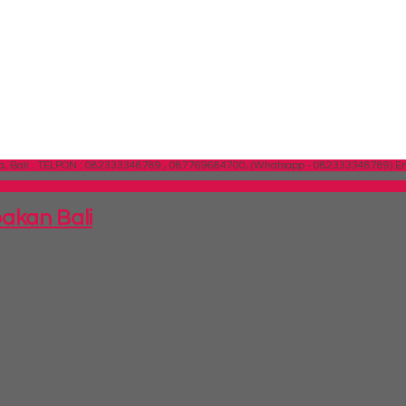
 Bali .
TELPON : 082333348789 , 087769684700, (Whatsapp - 082333348789)
Em
SIDEBAR
bakan Bali