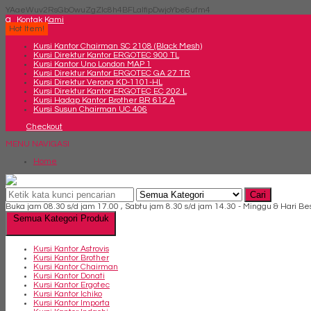
YAaeWuv2RsGbOwuZgZlc8h4BFLalfipDwjoYbe6ufm4
q
Kontak Kami
Hot Item!
Kursi Kantor Chairman SC 2108 (Black Mesh)
Kursi Direktur Kantor ERGOTEC 900 TL
Kursi Kantor Uno London MAP 1
Kursi Direktur Kantor ERGOTEC GA 27 TR
Kursi Direktur Verona KD-1101-HL
Kursi Direktur Kantor ERGOTEC EC 202 L
Kursi Hadap Kantor Brother BR 612 A
Kursi Susun Chairman UC 406
Checkout
MENU NAVIGASI
Home
Cari
Buka jam 08.30 s/d jam 17.00 , Sabtu jam 8.30 s/d jam 14.30 - Minggu & Hari Be
Semua Kategori Produk
Kursi Kantor Astrovis
Kursi Kantor Brother
Kursi Kantor Chairman
Kursi Kantor Donati
Kursi Kantor Ergotec
Kursi Kantor Ichiko
Kursi Kantor Importa