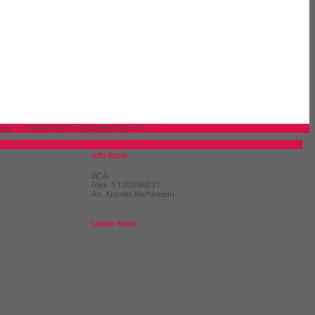
ail : milleniafurniturebali@gmail.com
Info Bank
BCA
Rek.
5120598831
An. Nanda Kartikasari
Lokasi Kami