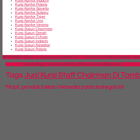
Kursi Kantor Indachi
Kursi Kantor Polaris
Kursi Kantor Savello
Kursi Kantor Subaru
Kursi Kantor Tiger
Kursi Kantor Uno
Kursi Kantor Verona
Kursi Susun Chairman
Kursi Susun Donati
Kursi Susun FUtura
Kursi Susun Indachi
Kursi Susun Newstar
Kursi Susun Polaris
INFORMASI TOKO : Jl. Gunung Himalaya No 11, Pemecutan Kaja Denpasar Utara,
Beranda
»
Article tag in 'Jual Kursi Staff Chairman Di Tambakan Bali'
Tags
Jual Kursi Staff Chairman Di Tam
Maaf, produk belum tersedia pada kategori ini