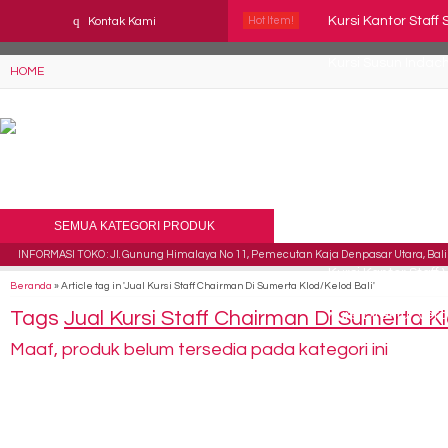
YAaeWuv2RsGbOwuZgZlc8h4BFLalfipDwjoYbe6ufm4
q
Kursi Kantor Staf
Kontak Kami
Hot Item!
Kursi Susun Indac
HOME
Kursi Susun Chai
Kursi Direktur Ka
Kursi Kantor Staf
SEMUA KATEGORI PRODUK
Kursi Staff Tiger T
INFORMASI TOKO : Jl. Gunung Himalaya No 11, Pemecutan Kaja Denpasar Utara, Bali 
Kursi Kantor Staf
Beranda
»
Article tag in 'Jual Kursi Staff Chairman Di Sumerta Klod/Kelod Bali'
Tags
Jual Kursi Staff Chairman Di Sumerta Kl
Kursi Direktur Ve
Maaf, produk belum tersedia pada kategori ini