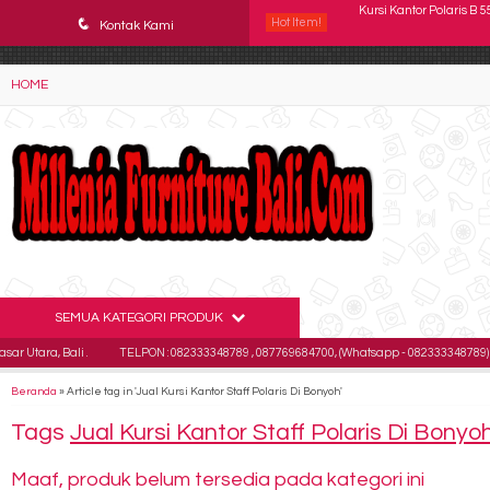
YAaeWuv2RsGbOwuZgZlc8h4BFLalfipDwjoYbe6ufm4
q
Hot Item!
Kursi Kantor Polaris B 1
Kontak Kami
Kursi Kantor Chairman S
HOME
Kursi Staff Tiger T 201 D
Kursi kantor Subaru SB
Kursi kantor Subaru SB 
Kursi Kantor Chairman 
Kursi Kantor SAVELLO P
SEMUA KATEGORI PRODUK
Kursi Kantor Polaris B 5
a, Bali .
TELPON : 082333348789 , 087769684700, (Whatsapp - 082333348789)
E
Beranda
»
Article tag in 'Jual Kursi Kantor Staff Polaris Di Bonyoh'
Tags
Jual Kursi Kantor Staff Polaris Di Bonyo
Maaf, produk belum tersedia pada kategori ini