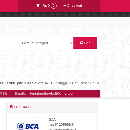
Rp 0
Checkout
0
Cari
00 , Sabtu jam 8.30 s/d jam 14.30 - Minggu & Hari Besar Tutup
8789)
Email : milleniafurniturebali@gmail.com
INFO BANK
BCA
5120598831
Rek.
An. Nanda Kartikasari