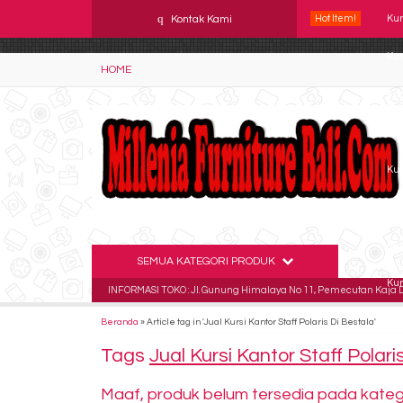
YAaeWuv2RsGbOwuZgZlc8h4BFLalfipDwjoYbe6ufm4
q
Kontak Kami
Hot Item!
Kur
Kur
HOME
Kur
Kur
Kur
Kur
Kur
SEMUA KATEGORI PRODUK
Kur
INFORMASI TOKO : Jl. Gunung Himalaya No 11, Pemecutan Kaja De
Beranda
»
Article tag in 'Jual Kursi Kantor Staff Polaris Di Bestala'
Tags
Jual Kursi Kantor Staff Polari
Maaf, produk belum tersedia pada kategor