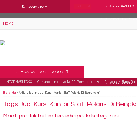
YAaeWuv2RsGbOwuZgZlc8h4BFLalfipDwjoYbe6ufm4
q
Hot Item!
Kursi Kantor SAVELLO L
Kontak Kami
Kursi Kantor CHAIRMAN
HOME
Kursi Kantor Staff Vero
Kursi Staff Tiger T 3157
Kursi Susun Polaris KSS
Kursi Kantor Astrovis AV
SEMUA KATEGORI PRODUK
INFORMASI TOKO : Jl. Gunung Himalaya No 11, Pemecutan Kaja Denpasar Utara, Bali 
Kursi Kantor Indachi JEP
Beranda
»
Article tag in 'Jual Kursi Kantor Staff Polaris Di Bengkala'
Kursi Kantor Indachi Cy
Tags
Jual Kursi Kantor Staff Polaris Di Bengk
Maaf, produk belum tersedia pada kategori ini