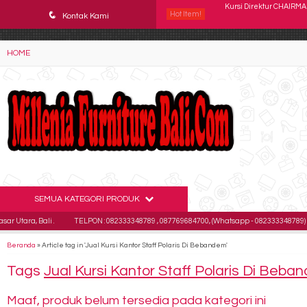
YAaeWuv2RsGbOwuZgZlc8h4BFLalfipDwjoYbe6ufm4
q
Hot Item!
Kursi Kantor CHAIRMAN
Kontak Kami
Kursi Kantor Staff Vero
HOME
Kursi Kantor Direktur 
Kursi Kantor INDACHI D
Kursi Kantor Brother B
Kursi Kantor Polaris B 9
Kursi Kantor Uno Rom
SEMUA KATEGORI PRODUK
Kursi Direktur CHAIRMA
a, Bali .
TELPON : 082333348789 , 087769684700, (Whatsapp - 082333348789)
E
Beranda
»
Article tag in 'Jual Kursi Kantor Staff Polaris Di Bebandem'
Tags
Jual Kursi Kantor Staff Polaris Di Beb
Maaf, produk belum tersedia pada kategori ini