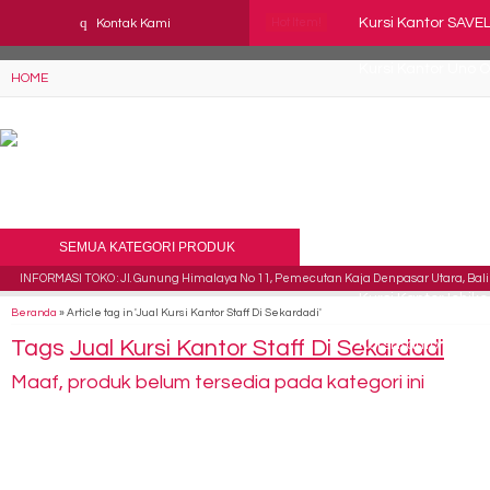
YAaeWuv2RsGbOwuZgZlc8h4BFLalfipDwjoYbe6ufm4
q
Kursi Kantor SAVE
Kontak Kami
Hot Item!
Kursi Kantor Uno 
HOME
Kursi Kantor Staff
Kursi Staff Kantor
Kursi Kantor Suba
SEMUA KATEGORI PRODUK
KursiKkantor Suba
INFORMASI TOKO : Jl. Gunung Himalaya No 11, Pemecutan Kaja Denpasar Utara, Bali 
Kursi Kantor Ichiko
Beranda
»
Article tag in 'Jual Kursi Kantor Staff Di Sekardadi'
Tags
Jual Kursi Kantor Staff Di Sekardadi
Kursi Kantor Chai
Maaf, produk belum tersedia pada kategori ini