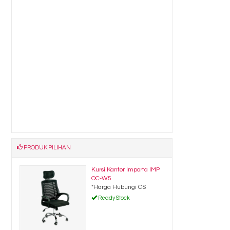
PRODUK PILIHAN
05 X
Kursi Kantor Importa IMP
OC-W5
*Harga Hubungi CS
Ready Stock