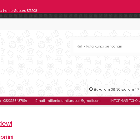
si Kantor Subaru SB 208
si kantor Subaru Ultima M Chrome
si Staff Brother BR 506 AM
si Kantor ICHIKO Recto 2 P
si Kantor Chairman SC 307
si Kantor Astrovis ASC 805
si Kantor DONATI Vastu 1B N TC
Buka jam 08.30 s/d jam 17.
si Kantor Chairman MC 2153 A (Oscar/Fabric)
82333348789)
Email : milleniafurniturebali@gmail.com
INFORMASI TOKO : Jl. G
edewi
i ini