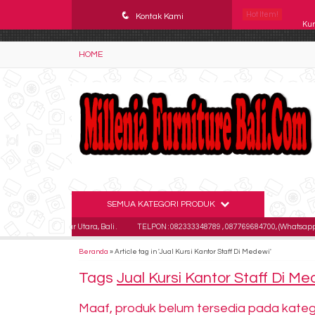
YAaeWuv2RsGbOwuZgZlc8h4BFLalfipDwjoYbe6ufm4
q
Hot Item!
Kur
Kontak Kami
Kur
HOME
Kur
Kur
Kur
Kur
Kur
SEMUA KATEGORI PRODUK
Kur
Kaja Denpasar Utara, Bali .
TELPON : 082333348789 , 087769684700, (Whatsapp - 0
Beranda
»
Article tag in 'Jual Kursi Kantor Staff Di Medewi'
Tags
Jual Kursi Kantor Staff Di M
Maaf, produk belum tersedia pada kategor