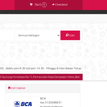
Rp 0
Checkout
0
Cari
00 , Sabtu jam 8.30 s/d jam 14.30 - Minggu & Hari Besar Tutup
unung Himalaya No 11, Pemecutan Kaja Denpasar Utara, Bali .
TELPON : 0823333487
INFO BANK
BCA
5120598831
Rek.
An. Nanda Kartikasari