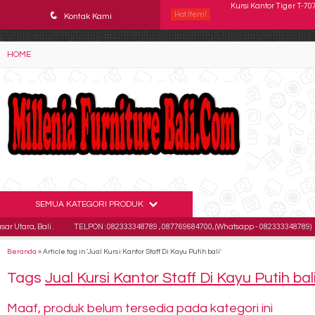
YAaeWuv2RsGbOwuZgZlc8h4BFLalfipDwjoYbe6ufm4
q
Hot Item!
Kursi Kantor SAVELLO Ci
Kontak Kami
Kursi Kantor Subaru SB
HOME
Kursi Kantor INDACHI D
Kursi Direktur Kantor 
Kursi Kantor ICHIKO Star
Kursi Kantor Indachi O
Kursi Direktur Kantor 
SEMUA KATEGORI PRODUK
Kursi Kantor Tiger T-70
, Bali .
TELPON : 082333348789 , 087769684700, (Whatsapp - 082333348789)
Em
Beranda
»
Article tag in 'Jual Kursi Kantor Staff Di Kayu Putih bali'
Tags
Jual Kursi Kantor Staff Di Kayu Putih bal
Maaf, produk belum tersedia pada kategori ini