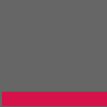
Toko Kursi Kantor Bali - Toko Onli
Millenia Furniture Group