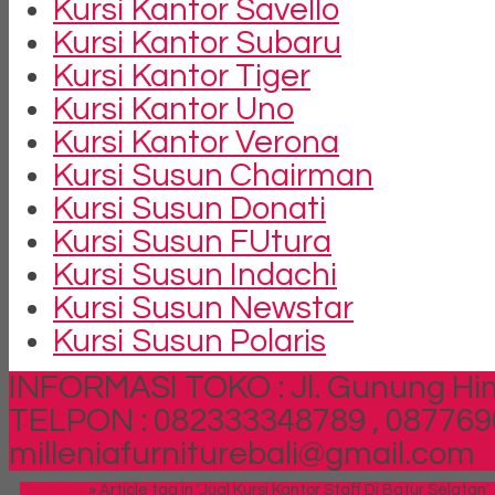
Kursi Kantor Savello
Kursi Kantor Subaru
Kursi Kantor Tiger
Kursi Kantor Uno
Kursi Kantor Verona
Kursi Susun Chairman
Kursi Susun Donati
Kursi Susun FUtura
Kursi Susun Indachi
Kursi Susun Newstar
Kursi Susun Polaris
INFORMASI TOKO : Jl. Gunung Him
TELPON : 082333348789 , 087769
milleniafurniturebali@gmail.com
Beranda
»
Article tag in 'Jual Kursi Kantor Staff Di Batur Selatan'