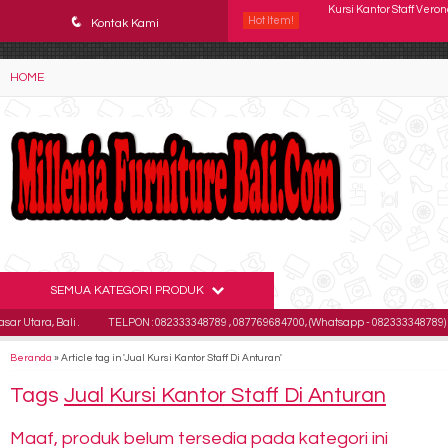
YAaeWuv2RsGbOwuZgZlc8h4BFLalfipDwjoYbe6ufm4
q
Hot Item!
Kursi kantor Subaru SB
Kontak Kami
Kursi Kantor Polaris B 5
HOME
Kursi Susun Donati DO 1
Kursi Kantor Chairman 
Kursi Kantor Staff SAV
Kursi Kantor Uno Milan
Kursi Kantor Importa I
SEMUA KATEGORI PRODUK
Kursi Kantor Staff Vero
a, Bali .
TELPON : 082333348789 , 087769684700, (Whatsapp - 082333348789)
E
Beranda
»
Article tag in 'Jual Kursi Kantor Staff Di Anturan'
Tags
Jual Kursi Kantor Staff Di Anturan
Maaf, produk belum tersedia pada kategori ini