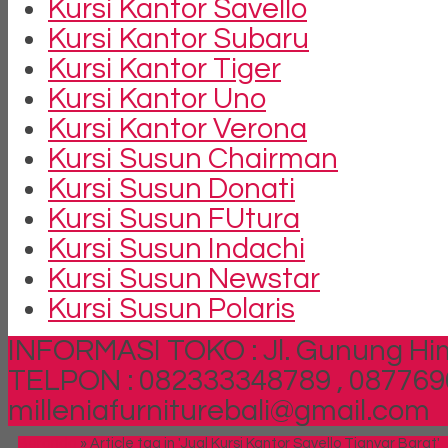
Kursi Kantor Savello
Kursi Kantor Subaru
Kursi Kantor Tiger
Kursi Kantor Uno
Kursi Kantor Verona
Kursi Susun Chairman
Kursi Susun Donati
Kursi Susun FUtura
Kursi Susun Indachi
Kursi Susun Newstar
Kursi Susun Polaris
INFORMASI TOKO : Jl. Gunung Him
TELPON : 082333348789 , 087769
milleniafurniturebali@gmail.com
Beranda
»
Article tag in 'Jual Kursi Kantor Savello Tianyar Barat'