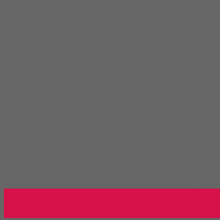
Toko Kursi Kantor Bali - Toko Onli
Millenia Furniture Group